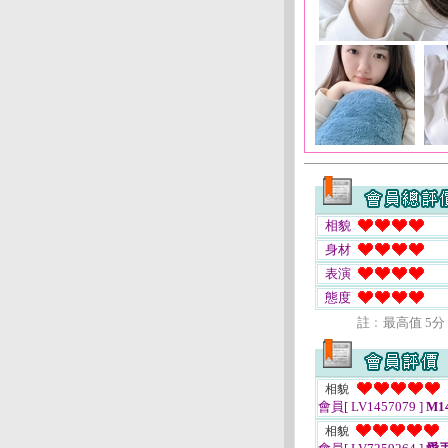
相貌
身材
表演
態度
註﹕最高值 5分
相貌
會員[ LV1457079 ]
M14
相貌