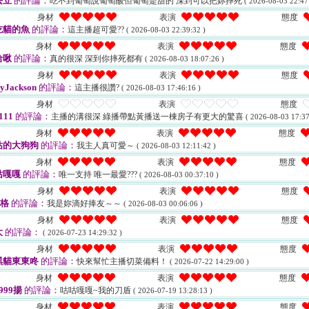
丟立
的評論：
吃不到葡萄說葡萄酸但葡萄是甜的 深到可以把妳摔死
( 2026-08-03 22:47
身材
表演
態度
吃貓的魚
的評論：
這主播超可愛??
( 2026-08-03 22:39:32 )
身材
表演
態度
哈啾
的評論：
真的很深 深到你摔死都有
( 2026-08-03 18:07:26 )
身材
表演
態度
yJackson
的評論：
這主播很讚?
( 2026-08-03 17:46:16 )
身材
表演
態度
111
的評論：
主播的溝很深 綠播帶點黃播送一棟房子有更大的驚喜
( 2026-08-03 17:37
身材
表演
態度
估的大狗狗
的評論：
我主人真可愛～
( 2026-08-03 12:11:42 )
身材
表演
態度
姑嘎嘎
的評論：
唯一支持 唯一最愛???
( 2026-08-03 00:37:10 )
身材
表演
態度
葛格
的評論：
我是妳滴好捧友～～
( 2026-08-03 00:06:06 )
身材
表演
態度
大
的評論：
( 2026-07-23 14:29:32 )
身材
表演
態度
黑貓東東咚
的評論：
快來幫忙主播切菜備料！
( 2026-07-22 14:29:00 )
身材
表演
態度
999揚
的評論：
咕咕嘎嘎~我的刀盾
( 2026-07-19 13:28:13 )
身材
表演
態度