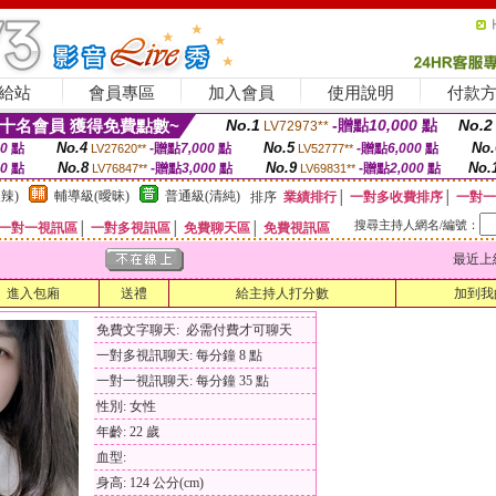
給站
會員專區
加入會員
使用說明
付款
十名會員 獲得免費點數~
No.1
-贈點
10,000
點
No.2
LV72973**
No.4
No.5
No.
00
點
-贈點
7,000
點
-贈點
6,000
點
LV27620**
LV52777**
No.8
No.9
No.
00
點
-贈點
3,000
點
-贈點
2,000
點
LV76847**
LV69831**
辣)
輔導級(曖昧)
普通級(清純)
排序
業績排行
│
一對多收費排序
│
一對一
搜尋主持人網名/編號：
一對一視訊區
│
一對多視訊區
│
免費聊天區
│
免費視訊區
最近上線時間
進入包廂
送禮
給主持人打分數
加到我
免費文字聊天: 必需付費才可聊天
一對多視訊聊天: 每分鐘 8 點
一對一視訊聊天: 每分鐘 35 點
性別: 女性
年齡: 22 歲
血型:
身高: 124 公分(cm)