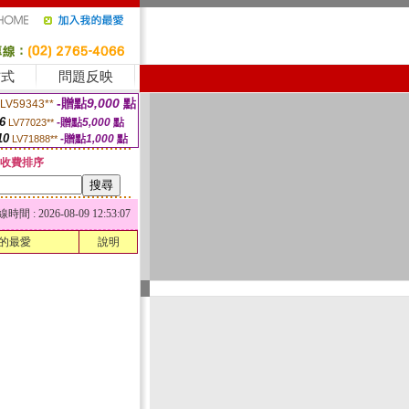
方式
問題反映
-贈點
9,000
點
LV59343**
6
-贈點
5,000
點
LV77023**
10
-贈點
1,000
點
LV71888**
收費排序
 : 2026-08-09 12:53:07
的最愛
說明