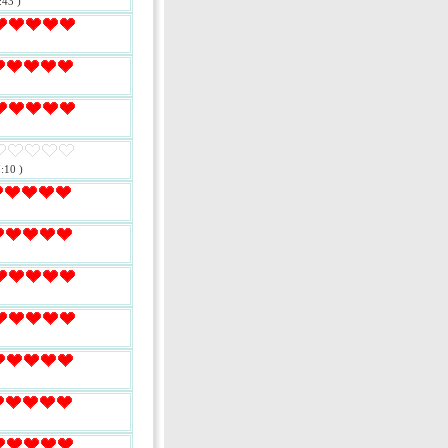
:43 )
:10 )