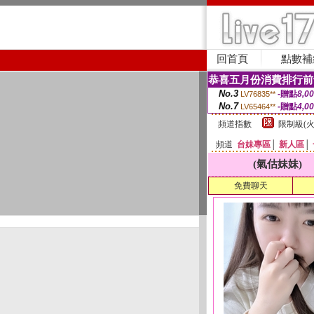
回首頁
點數補
恭喜五月份消費排行前
No.3
-贈點
8,0
LV76835**
No.7
-贈點
4,0
LV65464**
頻道指數
限制級(火
頻道
台妹專區
│
新人區
│
(氣估妹妹)
免費聊天