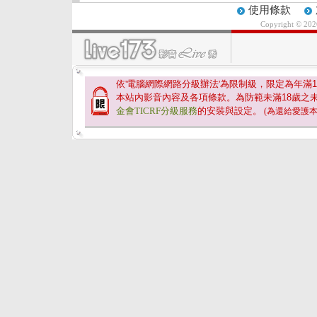
使用條款
Copyright © 20
依'電腦網際網路分級辦法'為限制級，限定為年滿
1
本站內影音內容及各項條款。為防範未滿
18
歲之
金會TICRF分級服務
的安裝與設定。
(為還給愛護