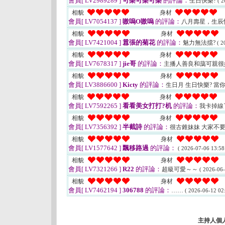
會員[ LV2989289 ]
可樂可樂可樂
的評論：
生日快樂?
( 2
相貌
身材
會員[ LV7054137 ]
嗷嗚O嗷嗚
的評論：
八月壽星，生辰
相貌
身材
會員[ LV7421004 ]
囂張的菊花
的評論：
魅力無法擋?
( 2
相貌
身材
會員[ LV7678317 ]
jie哥
的評論：
主播人善良和藹可親很
相貌
身材
會員[ LV3886600 ]
Kicty
的評論：
生日月 生日快樂? 當
相貌
身材
會員[ LV7592265 ]
看看美女打打?机
的評論：
我卡掉線
相貌
身材
會員[ LV7356392 ]
半截詩
的評論：
很古錐妹妹 大家不
相貌
身材
會員[ LV1577642 ]
飄移路過
的評論：
( 2026-07-06 13:58
相貌
身材
會員[ LV7321266 ]
R22
的評論：
超級可愛～～
( 2026-06-
相貌
身材
會員[ LV7462194 ]
306788
的評論：
……
( 2026-06-12 02:
主持人個