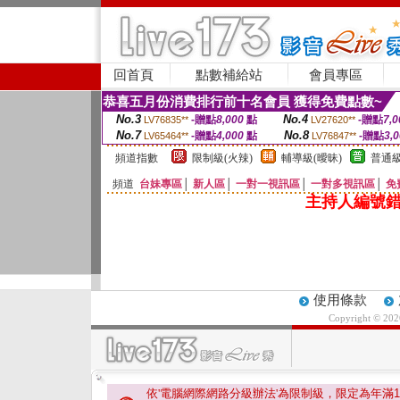
回首頁
點數補給站
會員專區
恭喜五月份消費排行前十名會員 獲得免費點數~
No.3
No.4
-贈點
8,000
點
-贈點
7,0
LV76835**
LV27620**
No.7
No.8
-贈點
4,000
點
-贈點
3,
LV65464**
LV76847**
頻道指數
限制級(火辣)
輔導級(曖昧)
普通級
頻道
台妹專區
│
新人區
│
一對一視訊區
│
一對多視訊區
│
免
主持人編號錯
使用條款
Copyright © 20
依'電腦網際網路分級辦法'為限制級，限定為年滿
1