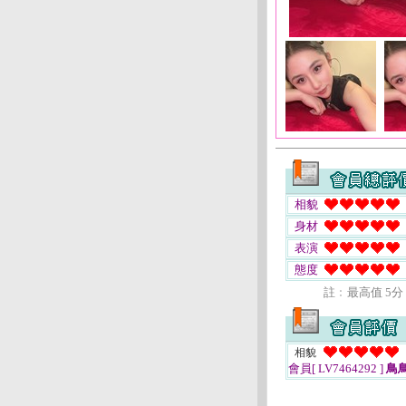
相貌
身材
表演
態度
註﹕最高值 5分
相貌
會員[ LV7464292 ]
鳥