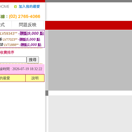
方式
問題反映
-贈點
9,000
點
LV59343**
6
-贈點
5,000
點
LV77023**
10
-贈點
1,000
點
LV71888**
收費排序
 : 2026-07-19 18:32:22
的最愛
說明