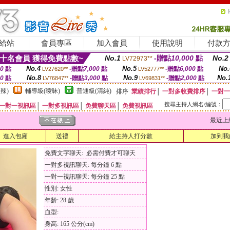
給站
會員專區
加入會員
使用說明
付款
十名會員 獲得免費點數~
No.1
-贈點
10,000
點
No.2
LV72973**
No.4
No.5
No.
00
點
-贈點
7,000
點
-贈點
6,000
點
LV27620**
LV52777**
No.8
No.9
No.
00
點
-贈點
3,000
點
-贈點
2,000
點
LV76847**
LV69831**
辣)
輔導級(曖昧)
普通級(清純)
排序
業績排行
│
一對多收費排序
│
一對一
搜尋主持人網名/編號：
一對一視訊區
│
一對多視訊區
│
免費聊天區
│
免費視訊區
最近上線時間
進入包廂
送禮
給主持人打分數
加到我
免費文字聊天: 必需付費才可聊天
一對多視訊聊天: 每分鐘 6 點
一對一視訊聊天: 每分鐘 25 點
性別: 女性
年齡: 28 歲
血型:
身高: 165 公分(cm)