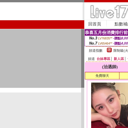
回首頁
點數補
恭喜五月份消費排行前
No.3
-贈點
8,0
LV76835**
No.7
-贈點
4,0
LV65464**
頻道指數
限制級(火
頻道
台妹專區
│
新人區
│
(治遇師)
免費聊天