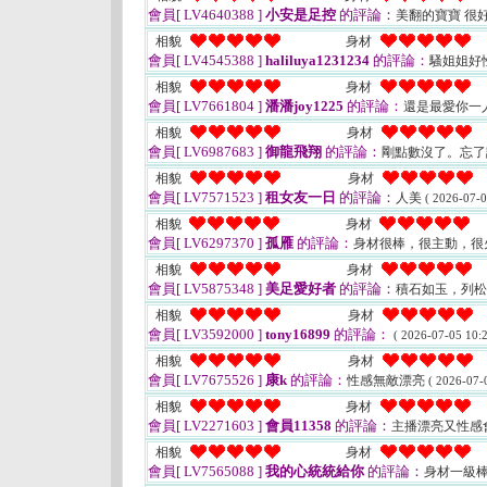
會員[ LV4640388 ]
小安是足控
的評論：
美翻的寶寶 很
相貌
身材
會員[ LV4545388 ]
haliluya1231234
的評論：
騷姐姐好
相貌
身材
會員[ LV7661804 ]
潘潘joy1225
的評論：
還是最愛你一人
相貌
身材
會員[ LV6987683 ]
御龍飛翔
的評論：
剛點數沒了。忘
相貌
身材
會員[ LV7571523 ]
租女友一日
的評論：
人美
( 2026-07-0
相貌
身材
會員[ LV6297370 ]
孤雁
的評論：
身材很棒，很主動，很
相貌
身材
會員[ LV5875348 ]
美足愛好者
的評論：
積石如玉，列
相貌
身材
會員[ LV3592000 ]
tony16899
的評論：
( 2026-07-05 10:2
相貌
身材
會員[ LV7675526 ]
康k
的評論：
性感無敵漂亮
( 2026-07-
相貌
身材
會員[ LV2271603 ]
會員11358
的評論：
主播漂亮又性感
相貌
身材
會員[ LV7565088 ]
我的心統統給你
的評論：
身材一級棒