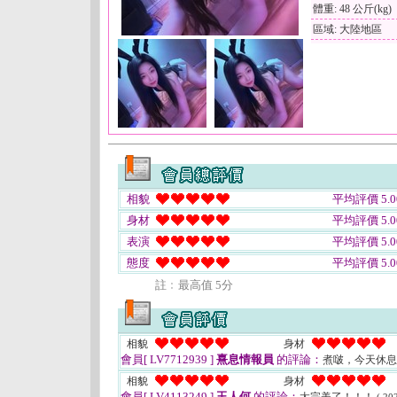
體重: 48 公斤(kg)
區域: 大陸地區
相貌
平均評價 5.0
身材
平均評價 5.0
表演
平均評價 5.0
態度
平均評價 5.0
註﹕最高值 5分
相貌
身材
會員[ LV7712939 ]
熹息情報員
的評論：
煮啵，今天休
相貌
身材
會員[ LV4113249 ]
玉人何
的評論：