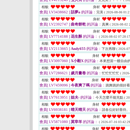
太完美了！！！
( 20
相貌
身材
會員[ LV3438662 ]
話夢a
的評論：
完美
( 2026-08-06 01:2
相貌
身材
會員[ LV2392747 ]
曲奇餅乾
的評論：
真爽
( 2026-08-02 2
相貌
身材
會員[ LV7714188 ]
花生酥
的評論：
( 2026-08-02 07:28:17
相貌
身材
會員[ LV2113665 ]
Andy655
的評論：
下次再聊
( 2026-07
相貌
身材
會員[ LV3097060 ]
X小毅X
的評論：
本來想當一艘自由
相貌
身材
會員[ LV7286621 ]
歲月畫卷
的評論：
忙忙忙忙忙
( 2026
相貌
身材
會員[ LV7459096 ]
今夜爽了嗎
的評論：
跳舞跳的很好
相貌
身材
會員[ LV7613951 ]
姐夫-
的評論：
今天怎麼不能充點
( 20
相貌
身材
會員[ LV6938181 ]
晴天晴天
的評論：
請各位好好善待。
相貌
身材
會員[ LV5871080 ]
莫宰羊
的評論：
( 2026-07-16 03:42:29
相貌
身材