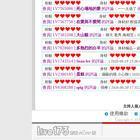
相貌
身材
會員[ LV7565086 ]
死心塌地的愛
的評論：
一一太值了 
相貌
身材
會員[ LV7567758 ]
在愛與不愛間
的評論：
身材好 顏值
相貌
身材
會員[ LV7383208 ]
大山貓
的評論：
聊天 看秀 兩相宜
( 2
相貌
身材
會員[ LV7628681 ]
多熱烈的白羊
的評論：
身材極品～
相貌
身材
會員[ LV1743314 ]
Sean lee
的評論：
( 2026-06-29 23:38:4
相貌
身材
會員[ LV2380185 ]
蛋糕
的評論：
滿騷的哦 小心聊
( 2026
相貌
身材
會員[ LV6368288 ]
spig
的評論：
很棒
( 2026-06-28 17:35:
主持人個
使用條款
Copyright © 20