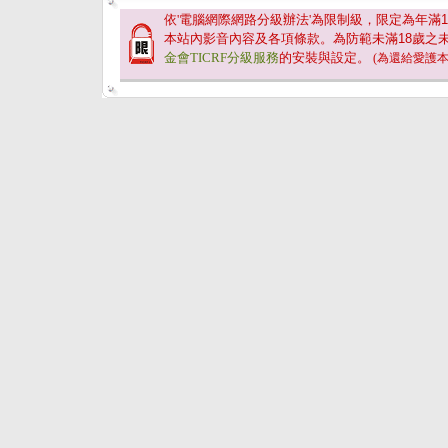
依'電腦網際網路分級辦法'為限制級，限定為年滿
1
本站內影音內容及各項條款。為防範未滿
18
歲之
金會TICRF分級服務
的安裝與設定。
(為還給愛護