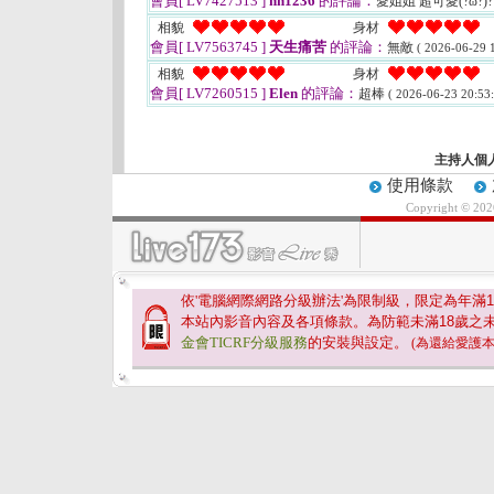
會員[ LV7427513 ]
hh1236
的評論：
愛姐姐 超可愛(?ω?)
相貌
身材
會員[ LV7563745 ]
天生痛苦
的評論：
無敵
( 2026-06-29 1
相貌
身材
會員[ LV7260515 ]
Elen
的評論：
超棒
( 2026-06-23 20:53:
主持人個
使用條款
Copyright © 20
依'電腦網際網路分級辦法'為限制級，限定為年滿
1
本站內影音內容及各項條款。為防範未滿
18
歲之
金會TICRF分級服務
的安裝與設定。
(為還給愛護