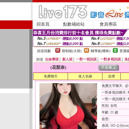
回首頁
點數補給站
會員專區
恭喜五月份消費排行前十名會員 獲得免費點數~
No.3
No.4
-贈點
8,000
點
-贈點
7,0
LV76835**
LV27620**
No.7
No.8
-贈點
4,000
點
-贈點
3,
LV65464**
LV76847**
頻道指數
限制級(火辣)
輔導級(曖昧)
普通級
頻道
台妹專區
│
新人區
│
一對一視訊區
│
一對多視訊區
│
免
(花梨奈)
免費聊天
進入包廂
送禮
免費文字聊天: 
一對多視訊聊天: 每
一對一視訊聊天: 每
性別: 女性
年齡: 21 歲
血型:
身高: 165 公分(cm