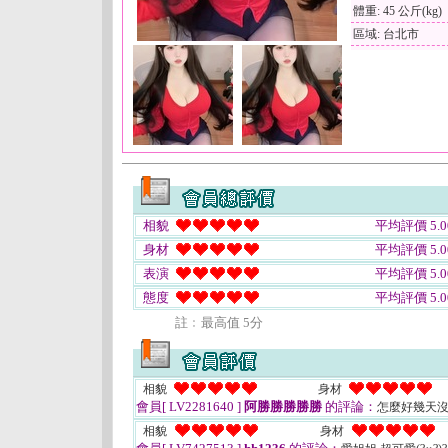
體重: 45 公斤(kg)
區域: 台北市
相貌
平均評價 5.0
身材
平均評價 5.0
表演
平均評價 5.0
態度
平均評價 5.0
註﹕最高值 5分
相貌
身材
會員[ LV2281640 ]
阿勝勝勝勝勝
的評論：
怎麼好幾天
相貌
身材