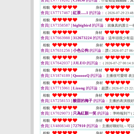
會員[ LV7719202 ]
CJH56
的評論：
什麼都是錢錢錢，
相貌
身材
會員[ LV7717467 ]
紅茶......1
的評論：
( 2026-07-29 23:48:
相貌
身材
會員[ LV7358587 ]
bigbigbird
的評論：
就像真的護士一
相貌
身材
會員[ LV7663988 ]
312673224
的評論：
這年頭很少有這
相貌
身材
會員[ LV7631256 ]
小色公狗
的評論：
讚
( 2026-07-27 06:
相貌
身材
會員[ LV7642037 ]
JJLEO
的評論：
( 2026-07-27 00:14:1
相貌
身材
會員[ LV1874189 ]
QoooooQ
的評論：
主播很可愛唷 表演
相貌
身材
會員[ LV7715961 ]
Lizong
的評論：
超讚
( 2026-07-23 22:
相貌
身材
會員[ LV7258153 ]
酸甜的梅子
的評論：
主播的表演很
相貌
身材
會員[ LV7029073 ]
只為紅顏一笑
的評論：
準時報到??
( 
相貌
身材
會員[ LV4808340 ]
727910
的評論：
主播好聊好玩～可
相貌
身材