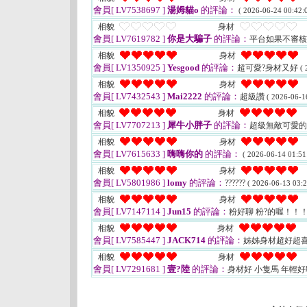
會員[ LV7538697 ]
湯姆貓o
的評論：
( 2026-06-24 00:42:0
相貌
身材
會員[ LV7619782 ]
你是大騙子
的評論：
平台如果不審
相貌
身材
會員[ LV1350925 ]
Yesgood
的評論：
超可愛?身材又好
( 
相貌
身材
會員[ LV7432543 ]
Mai2222
的評論：
超級讚
( 2026-06-1
相貌
身材
會員[ LV7707213 ]
犀牛小胖子
的評論：
超級無敵可愛
相貌
身材
會員[ LV7615633 ]
嗨嗨你的
的評論：
( 2026-06-14 01:51
相貌
身材
會員[ LV5801986 ]
lomy
的評論：
??????
( 2026-06-13 03:2
相貌
身材
會員[ LV7147114 ]
Jun15
的評論：
粉好聊 粉?的喔！！
相貌
身材
會員[ LV7585447 ]
JACK714
的評論：
姊姊身材超好超
相貌
身材
會員[ LV7291681 ]
壹?陸
的評論：
身材好 小隻馬 年輕