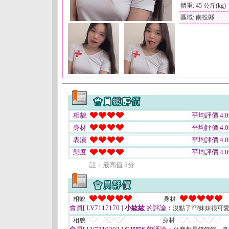
體重: 45 公斤(kg)
區域: 南投縣
相貌
平均評價 4.0
身材
平均評價 4.0
表演
平均評價 4.0
態度
平均評價 4.0
註﹕最高值 5分
相貌
身材
會員[ LV7117170 ]
小紘紘
的評論：
沒點了???妹妹很可
相貌
身材