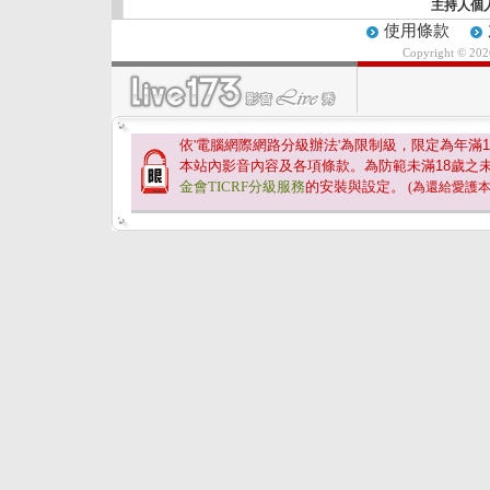
主持人個
使用條款
Copyright © 20
依'電腦網際網路分級辦法'為限制級，限定為年滿
1
本站內影音內容及各項條款。為防範未滿
18
歲之
金會TICRF分級服務
的安裝與設定。
(為還給愛護