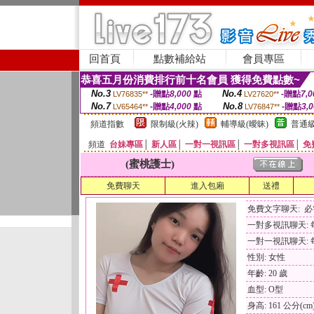
回首頁
點數補給站
會員專區
恭喜五月份消費排行前十名會員 獲得免費點數~
No.3
No.4
-贈點
8,000
點
-贈點
7,0
LV76835**
LV27620**
No.7
No.8
-贈點
4,000
點
-贈點
3,
LV65464**
LV76847**
頻道指數
限制級(火辣)
輔導級(曖昧)
普通級
頻道
台妹專區
│
新人區
│
一對一視訊區
│
一對多視訊區
│
免
(蜜桃護士)
免費聊天
進入包廂
送禮
免費文字聊天: 
一對多視訊聊天: 每
一對一視訊聊天: 每
性別: 女性
年齡: 20 歲
血型: O型
身高: 161 公分(cm