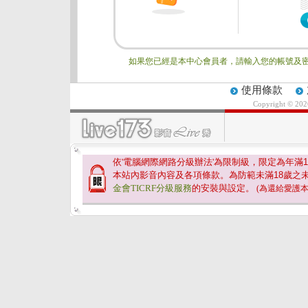
如果您已經是本中心會員者，請輸入您的帳號及密
使用條款
Copyright © 20
依'電腦網際網路分級辦法'為限制級，限定為年滿
1
本站內影音內容及各項條款。為防範未滿
18
歲之
金會TICRF分級服務
的安裝與設定。
(為還給愛護