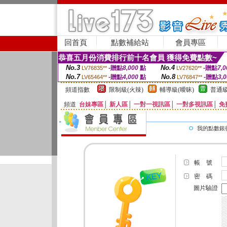
回首頁
點數補給站
會員專區
恭喜五月份消費排行前十名會員 獲得免費點數~
No.3
No.4
-贈點
8,000
點
-贈點
7,0
LV76835**
LV27620**
No.7
No.8
-贈點
4,000
點
-贈點
3,
LV65464**
LV76847**
頻道指數
限制級(火辣)
輔導級(曖昧)
普通級
頻道
台妹專區
│
新人區
│
一對一視訊區
│
一對多視訊區
│
免
我的點數銀
帳 號
密 碼
圖片驗證